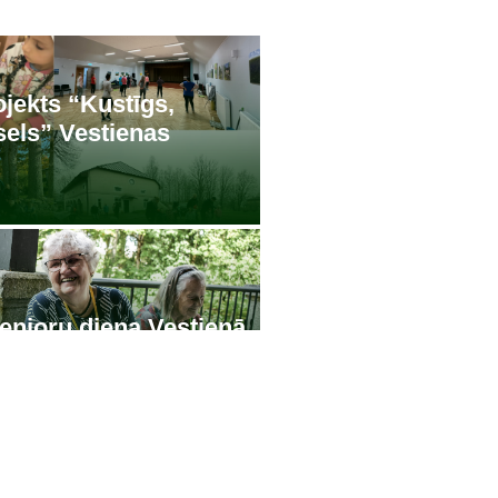
ojekts “Kustīgs,
sels” Vestienas
enioru diena Vestienā
ā būt!”