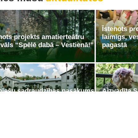
Īstenots pr
nots projekts amatierteātru
laimīgs, ve
ivāls “Spēlē dabā – Vestienā!”
pagastā
mbris, 2025
2. decembris, 2024
iešu sadraudzības pasākums
Aizvadīta S
ienā
“Prieks kop
s, 2024
23. jūlijs, 2024