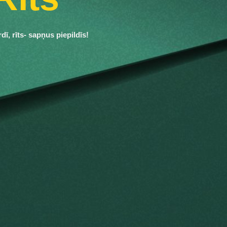
rdī, rīts- sapņus piepildīs!