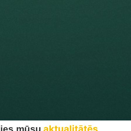
aktualitātēs
ties mūsu