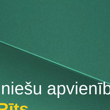
uniešu apvienī
Rīts