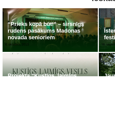
“Prieks kopā būt!” – sirsnīgs
rudens pasākums Madonas
Īste
novada senioriem
fest
6. oktobris, 2025
16. septe
Projekta “Kustīgs, laimīgs,
Jaun
vesels” aktivitātes
Vest
7. oktobris, 2024
8. august