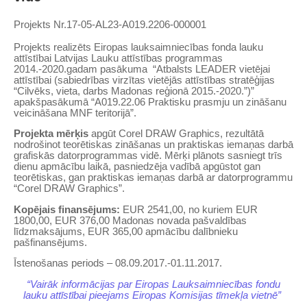
Projekts
Nr.
17-05-AL23-A019.2206-000001
Projekts realizēts Eiropas lauksaimniecības fonda lauku
attīstībai Latvijas Lauku attīstības programmas
2014.-2020.gadam pasākuma “Atbalsts LEADER vietējai
attīstībai (sabiedrības virzītas vietējās attīstības stratēģijas
“Cilvēks, vieta, darbs Madonas reģionā 2015.-2020.”)”
apakšpasākumā “A019.22.06 Praktisku prasmju un zināšanu
veicināšana MNF teritorijā”.
Projekta mērķis
apgūt Corel DRAW Graphics, rezultātā
nodrošinot teorētiskas zināšanas un praktiskas iemaņas darbā
grafiskās datorprogrammas vidē. Mērķi plānots sasniegt trīs
dienu apmācību laikā, pasniedzēja vadībā apgūstot gan
teorētiskas, gan praktiskas iemaņas darbā ar datorprogrammu
“Corel DRAW Graphics”.
Kopējais finansējums:
EUR 2541,00, no kuriem EUR
1800,00, EUR 376,00 Madonas novada pašvaldības
līdzmaksājums, EUR 365,00 apmācību dalībnieku
pašfinansējums.
Īstenošanas periods – 08.09.2017.-01.11.2017.
“Vairāk informācijas par Eiropas Lauksaimniecības fondu
lauku attīstībai pieejams Eiropas Komisijas tīmekļa vietnē”