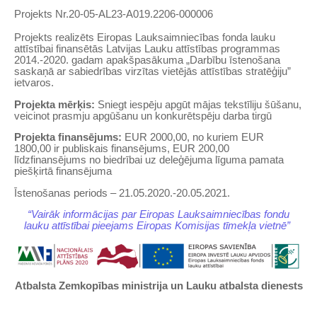
Projekts Nr.20-05-AL23-A019.2206-000006
Projekts realizēts Eiropas Lauksaimniecības fonda lauku
attīstībai finansētās Latvijas Lauku attīstības programmas
2014.-2020. gadam apakšpasākuma „Darbību īstenošana
saskaņā ar sabiedrības virzītas vietējās attīstības stratēģiju”
ietvaros.
Projekta mērķis:
Sniegt iespēju apgūt mājas tekstīliju šūšanu,
veicinot prasmju apgūšanu un konkurētspēju darba tirgū
Projekta finansējums:
EUR 2000,00, no kuriem EUR
1800,00 ir publiskais finansējums, EUR 200,00
līdzfinansējums no biedrībai uz deleģējuma līguma pamata
piešķirtā finansējuma
Īstenošanas periods – 21.05.2020.-20.05.2021.
“Vairāk informācijas par Eiropas Lauksaimniecības fondu
lauku attīstībai pieejams Eiropas Komisijas tīmekļa vietnē”
Atbalsta Zemkopības ministrija un Lauku atbalsta dienests