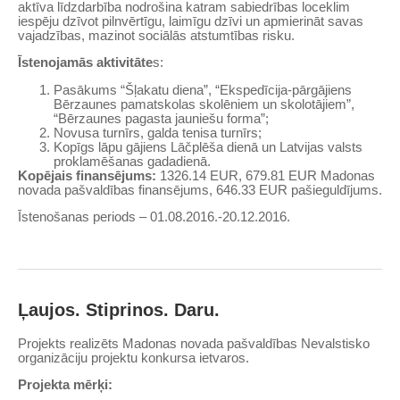
aktīva līdzdarbība nodrošina katram sabiedrības loceklim
iespēju dzīvot pilnvērtīgu, laimīgu dzīvi un apmierināt savas
vajadzības, mazinot sociālās atstumtības risku.
Īstenojamās aktivitāte
s:
Pasākums “Šļakatu diena”, “Ekspedīcija-pārgājiens
Bērzaunes pamatskolas skolēniem un skolotājiem”,
“Bērzaunes pagasta jauniešu forma”;
Novusa turnīrs, galda tenisa turnīrs;
Kopīgs lāpu gājiens Lāčplēša dienā un Latvijas valsts
proklamēšanas gadadienā.
Kopējais finansējums:
1326.14 EUR, 679.81 EUR Madonas
novada pašvaldības finansējums, 646.33 EUR pašieguldījums.
Īstenošanas periods – 01.08.2016.-20.12.2016.
Ļaujos. Stiprinos. Daru.
Projekts realizēts Madonas novada pašvaldības Nevalstisko
organizāciju projektu konkursa ietvaros.
Projekta mērķi: