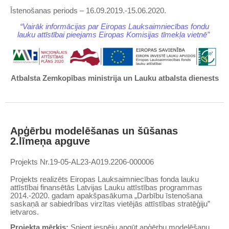
Īstenošanas periods – 16.09.2019.-15.06.2020.
“Vairāk informācijas par Eiropas Lauksaimniecības fondu
lauku attīstībai pieejams Eiropas Komisijas tīmekļa vietnē”
Atbalsta Zemkopības ministrija un Lauku atbalsta dienests
Apģērbu modelēšanas un šūšanas
2.līmeņa apguve
Projekts
Nr.
19-05-AL23-A019.2206-000006
Projekts realizēts Eiropas Lauksaimniecības fonda lauku
attīstībai finansētās Latvijas Lauku attīstības programmas
2014.-2020. gadam apakšpasākuma „Darbību īstenošana
saskaņā ar sabiedrības virzītas vietējās attīstības stratēģiju”
ietvaros.
Projekta mērķis:
Sniegt iespēju apgūt apģērbu modelēšanu