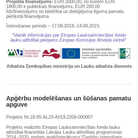
Projekta finansējums:
EUR 2000,00, no kuriem EUR
1800,00 ir publiskais finansējums, EUR 200,00
līdzfinansējums no biedrībai uz deleģējuma līguma pamata
piešķirtā finansējuma
Īstenošanas periods – 17.08.2018.-14.08.2019.
“Vairāk informācijas par Eiropas Lauksaimniecības fondu
lauku attīstībai pieejams Eiropas Komisijas tīmekļa vietnē”
Atbalsta Zemkopības ministrija un Lauku atbalsta dienests
Apģērbu modelēšanas un šūšanas pamatu
apguve
Projekts
Nr.
18-05-AL23-A019.2206-000007
Projekts realizēts Eiropas Lauksaimniecības fonda lauku
attīstībai finansētās Latvijas Lauku attīstības programmas
2014.-2020. gadam apakšpasākuma “Darbību īstenošana