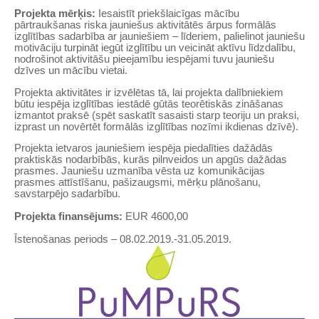
Projekta mērķis:
Iesaistīt priekšlaicīgas mācību
pārtraukšanas riska jauniešus aktivitātēs ārpus formālās
izglītības sadarbība ar jauniešiem – līderiem, palielinot jauniešu
motivāciju turpināt iegūt izglītību un veicināt aktīvu līdzdalību,
nodrošinot aktivitāšu pieejamību iespējami tuvu jauniešu
dzīves un mācību vietai.
Projekta aktivitātes ir izvēlētas tā, lai projekta dalībniekiem
būtu iespēja izglītības iestādē gūtās teorētiskās zināšanas
izmantot praksē (spēt saskatīt sasaisti starp teoriju un praksi,
izprast un novērtēt formālās izglītības nozīmi ikdienas dzīvē).
Projekta ietvaros jauniešiem iespēja piedalīties dažādās
praktiskās nodarbībās, kurās pilnveidos un apgūs dažādas
prasmes. Jauniešu uzmanība vēsta uz komunikācijas
prasmes attīstīšanu, pašizaugsmi, mērķu plānošanu,
savstarpējo sadarbību.
Projekta finansējums:
EUR 4600,00
Īstenošanas periods – 08.02.2019.-31.05.2019.