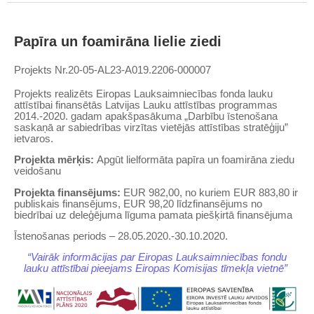
Papīra un foamirāna lielie ziedi
Projekts
Nr.
20-05-AL23-A019.2206-000007
Projekts realizēts Eiropas Lauksaimniecības fonda lauku
attīstībai finansētās Latvijas Lauku attīstības programmas
2014.-2020. gadam apakšpasākuma „Darbību īstenošana
saskaņā ar sabiedrības virzītas vietējās attīstības stratēģiju”
ietvaros.
Projekta mērķis:
Apgūt lielformāta papīra un foamirāna ziedu
veidošanu
Projekta finansējums:
EUR 982,00, no kuriem EUR 883,80 ir
publiskais finansējums, EUR 98,20 līdzfinansējums no
biedrībai uz deleģējuma līguma pamata piešķirtā finansējuma
Īstenošanas periods – 28.05.2020.-30.10.2020.
“Vairāk informācijas par Eiropas Lauksaimniecības fondu
lauku attīstībai pieejams Eiropas Komisijas tīmekļa vietnē”