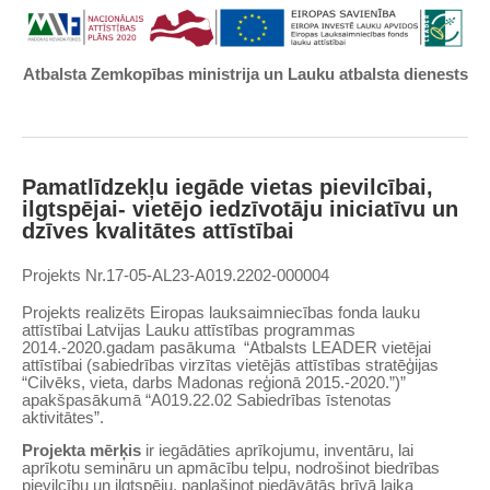
Atbalsta Zemkopības ministrija un Lauku atbalsta dienests
Pamatlīdzekļu iegāde vietas pievilcībai,
ilgtspējai- vietējo iedzīvotāju iniciatīvu un
dzīves kvalitātes attīstībai
Projekts
Nr.
17-05-AL23-A019.2202-000004
Projekts realizēts Eiropas lauksaimniecības fonda lauku
attīstībai Latvijas Lauku attīstības programmas
2014.-2020.gadam pasākuma “Atbalsts LEADER vietējai
attīstībai (sabiedrības virzītas vietējās attīstības stratēģijas
“Cilvēks, vieta, darbs Madonas reģionā 2015.-2020.”)”
apakšpasākumā “A019.22.02 Sabiedrības īstenotas
aktivitātes”.
Projekta mērķis
ir iegādāties aprīkojumu, inventāru, lai
aprīkotu semināru un apmācību telpu, nodrošinot biedrības
pievilcību un ilgtspēju, paplašinot piedāvātās brīvā laika