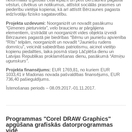
vēsturi, cilvēkus un notikumus, attīstot sociālās prasmes un
piederību vietējai kopienai, kā arī attīstīt Bērzaunes pagasta
iedzīvotāju fizisko sagatavotību.
Projekta uzdevumi:
Noorganizēt un novadīt pasākumu
“Ģimenes pieturvieta”
, velo braucienu ar pārgājiena
elementiem, izstrādāt un noorganizēt vides objekta izveidi
Bērzaunes pagastā pie biedrības “Bērnu un jauniešu apvienība
“Rīts” telpām, noorganizēt un novadīt “Jauniešu rudens
domnīcu”, veicināt sabiedrības patriotismu, aicinot vietējo
kopienu piedalīties, laika posmā starp Lāčplēša dienu un
Latvijas Republikas proklamēšanas dienu, pasākumā
“Atmiņu
ugunskurs”
.
Projekta finansējums:
EUR 1769,81, no kuriem EUR
1033,41 ir Madonas novada pašvaldības finansējums, EUR
736,40 pašieguldījums.
Īstenošanas periods – 08.09.2017.-01.11.2017.
Programmas "Corel DRAW Graphics"
apgūšana grafiskās datorprogrammas
vidē