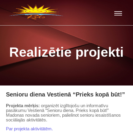
Realizētie projekti
Senioru diena Vestienā “Prieks kopā būt!”
Projekta mērķis:
organizēt izglītojošu un informatīvu
pasākumu Vestienā “Senioru diena. Prieks kopā būt!”
Madonas novada senioriem, palielinot senioru iesaistīšanos
sociālajās aktivitātēs.
Par projekta aktivitātēm.