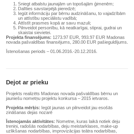
Sniegt atbalstu jaunajām un topošajām ģimenēm;
Dalīties savstarpējā pieredzē;
Iegūt informāciju par bērnu audzināšanu, to vajadzībām
un attīstību speciālistu vadībā;
Attīstīt prasmes kopā ar savu mazuli;
Pilnveidot personību, kā neatkarīgai, stiprai, gudrai un
skaistai sievietei.
Projekta finansējums:
1273.97 EUR, 993.97 EUR Madonas
novada pašvaldības finansējums, 280.00 EUR pašieguldījums.
Īstenošanas periods – 01.06.2016.-20.12.2016.
Dejot ar prieku
Projekts realizēts Madonas novada pašvaldības bērnu un
jauniešu nometņu projektu konkursa – 2015 ietvaros.
Projekta mērķis:
Iegūt jaunas un pilnveidot jau esošās
zināšanas dejas nozarē
Īstenojamās aktivitātes:
Nometne, kuras laikā notiek deju
treniņi, radošās nodarbības, deju meistarklases, make-up
uzlikšanas nodarbības, improvizācijas teātra nodarbības,