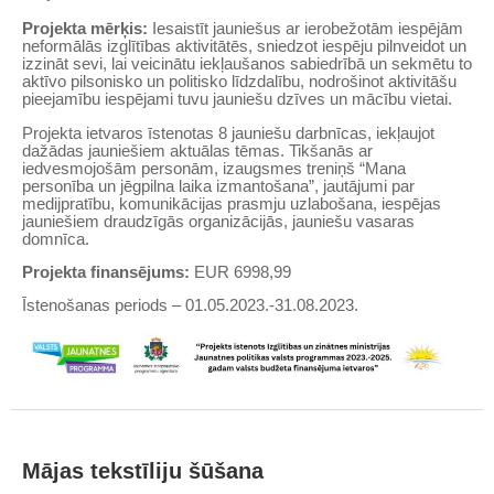
Projekta mērķis:
Iesaistīt jauniešus ar ierobežotām iespējām
neformālās izglītības aktivitātēs, sniedzot iespēju pilnveidot un
izzināt sevi, lai veicinātu iekļaušanos sabiedrībā un sekmētu to
aktīvo pilsonisko un politisko līdzdalību, nodrošinot aktivitāšu
pieejamību iespējami tuvu jauniešu dzīves un mācību vietai.
Projekta ietvaros īstenotas 8 jauniešu darbnīcas, iekļaujot
dažādas jauniešiem aktuālas tēmas. Tikšanās ar
iedvesmojošām personām, izaugsmes treniņš “Mana
personība un jēgpilna laika izmantošana”, jautājumi par
medijpratību, komunikācijas prasmju uzlabošana, iespējas
jauniešiem draudzīgās organizācijās, jauniešu vasaras
domnīca.
Projekta finansējums:
EUR 6998,99
Īstenošanas periods – 01.05.2023.-31.08.2023.
Mājas tekstīliju šūšana