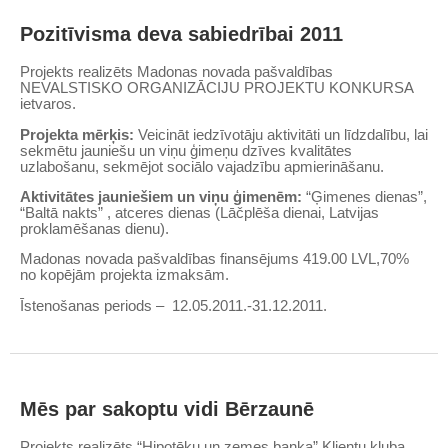
Pozitīvisma deva sabiedrībai 2011
Projekts realizēts Madonas novada pašvaldības
NEVALSTISKO ORGANIZĀCIJU PROJEKTU KONKURSA
ietvaros.
Projekta mērķis:
Veicināt iedzīvotāju aktivitāti un līdzdalību, lai
sekmētu jauniešu un viņu ģimeņu dzīves kvalitātes
uzlabošanu, sekmējot sociālo vajadzību apmierināšanu.
Aktivitātes jauniešiem un viņu ģimenēm:
“Ģimenes dienas”,
“Baltā nakts” , atceres dienas (Lāčplēša dienai, Latvijas
proklamēšanas dienu).
Madonas novada pašvaldības finansējums 419.00 LVL,70%
no kopējām projekta izmaksām.
Īstenošanas periods – 12.05.2011.-31.12.2011.
Mēs par sakoptu vidi Bērzaunē
Projekts realizēts “Hipotēku un zemes banka” Klientu kluba