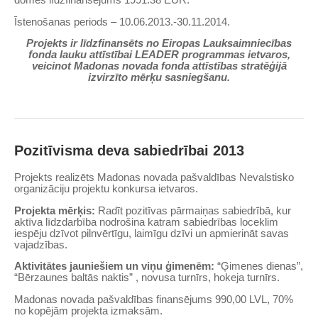
Īstenošanas periods – 10.06.2013.-30.11.2014.
Projekts ir līdzfinansēts
no Eiropas Lauksaimniecības
fonda lauku attīstībai LEADER programmas ietvaros,
veicinot Madonas novada fonda attīstības stratēģijā
izvirzīto mērķu sasniegšanu.
Pozitīvisma deva sabiedrībai 2013
Projekts realizēts Madonas novada pašvaldības Nevalstisko
organizāciju projektu konkursa ietvaros.
Projekta mērķis:
Radīt pozitīvas pārmaiņas sabiedrībā, kur
aktīva līdzdarbība nodrošina katram sabiedrības loceklim
iespēju dzīvot pilnvērtīgu, laimīgu dzīvi un apmierināt savas
vajadzības.
Aktivitātes jauniešiem un viņu ģimenēm:
“Ģimenes dienas”,
“Bērzaunes baltās naktis” , novusa turnīrs, hokeja turnīrs.
Madonas novada pašvaldības finansējums 990,00 LVL, 70%
no kopējām projekta izmaksām.