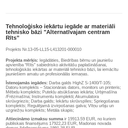
Tehnoloģisko iekārtu iegāde ar materiāli
tehnisko bāzi "Alternatīvajam centram
Rīts”
Projekts Nr.13-05-LL15-L413201-000010
Projekta mērķis:
Iegādāties, Biedrības bērnu un jauniešu
apvienība “Rīts” sabiedrisko aktivitāšu paplašināšanai,
tehnoloģiskās iekārtas ar materiāli tehnisko bāzi, lai iemācītu
jauniešiem amatu un profesionālās iemaņas.
Īstenojamās iegādes:
Darba galds HighZ S-1400/T-105;
Datoru komplekts – Stacionārais dators, monitors un printeris;
Mēbeļu komplekts; Putekļu atsūkšanas iekārta; Urbjmašīna
/Frēzmašīna; Instrumentu komplekti; Akumulatora
skrūvgriezis; Darba galds; Iekārtu skrūvspīles; Spriegošanas
komplekts; Regulējamā izvirpošanas galva; Vītņu urbju un
uzgriežņu komplekts; Metāla skapis;
Attiecināmo izmaksu summa
ir 19913.59 EUR, no kuriem
publiskais finansējums 17922,23 EUR, Madonas novada
domes līdzfinansējums 1991.38 EUR.