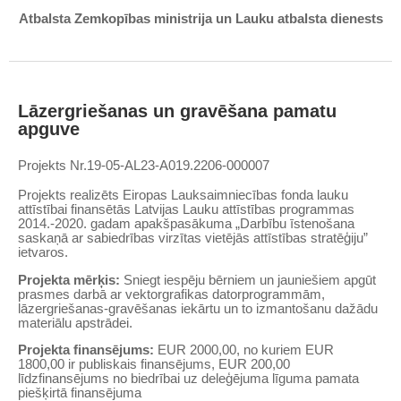
Atbalsta Zemkopības ministrija un Lauku atbalsta dienests
Lāzergriešanas un gravēšana pamatu
apguve
Projekts Nr.19-05-AL23-A019.2206-000007
Projekts realizēts Eiropas Lauksaimniecības fonda lauku
attīstībai finansētās Latvijas Lauku attīstības programmas
2014.-2020. gadam apakšpasākuma „Darbību īstenošana
saskaņā ar sabiedrības virzītas vietējās attīstības stratēģiju”
ietvaros.
Projekta mērķis:
Sniegt iespēju bērniem un jauniešiem apgūt
prasmes darbā ar vektorgrafikas datorprogrammām,
lāzergriešanas-gravēšanas iekārtu un to izmantošanu dažādu
materiālu apstrādei.
Projekta finansējums:
EUR 2000,00, no kuriem EUR
1800,00 ir publiskais finansējums, EUR 200,00
līdzfinansējums no biedrībai uz deleģējuma līguma pamata
piešķirtā finansējuma