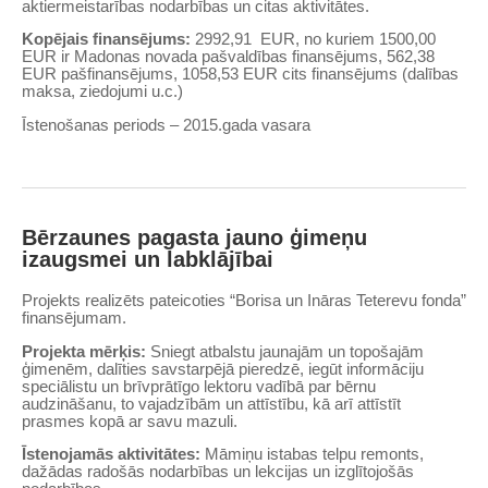
aktiermeistarības nodarbības un citas aktivitātes.
Kopējais finansējums:
2992,91 EUR, no kuriem 1500,00
EUR ir Madonas novada pašvaldības finansējums, 562,38
EUR pašfinansējums, 1058,53 EUR cits finansējums (dalības
maksa, ziedojumi u.c.)
Īstenošanas periods – 2015.gada vasara
Bērzaunes pagasta jauno ģimeņu
izaugsmei un labklājībai
Projekts realizēts pateicoties “Borisa un Ināras Teterevu fonda”
finansējumam.
Projekta mērķis:
Sniegt atbalstu jaunajām un topošajām
ģimenēm, dalīties savstarpējā pieredzē, iegūt informāciju
speciālistu un brīvprātīgo lektoru vadībā par bērnu
audzināšanu, to vajadzībām un attīstību, kā arī attīstīt
prasmes kopā ar savu mazuli.
Īstenojamās aktivitātes:
Māmiņu istabas telpu remonts,
dažādas radošās nodarbības un lekcijas un izglītojošās