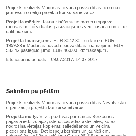
Projekts realizēts Madonas novada pašvaldības bērnu un
jauniešu nometņu projektu konkursa ietvaros
Projekta mērķis:
Jaunu zināšanu un prasmju apguve,
radošās un individuālās pašizaugsmes veicināšana nometnes
dalībniekiem.
Projekta finansējums:
EUR 3042.30 , no kuriem EUR
1999.88 ir Madonas novada pašvaldības finansējums, EUR
582.42 pašieguldījums, EUR 460.00 līdzmaksājumi.
Īstenošanas periods – 09.07.2017.-14.07.2017.
Saknēm pa pēdām
Projekts realizēts Madonas novada pašvaldības Nevalstisko
organizāciju projektu konkursa ietvaros.
Projekta mērķi:
Virzīt pozitīvas pārmaiņas Bērzaunes
pagasta iedzīvotājos, īstenot dažādas aktivitātes, kuras
nodrošina vietējās kopienas saliedēšanos un veicina
piederības izjūtu. Dot iespēju bērniem un jauniešiem,
neformālās izglītības ceļā iepazīt un pētīt Bērzaunes pagasta