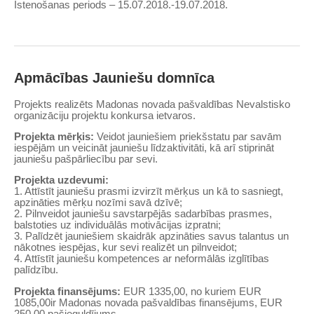
Īstenošanas periods – 15.07.2018.-19.07.2018.
Apmācības Jauniešu domnīca
Projekts realizēts Madonas novada pašvaldības Nevalstisko
organizāciju projektu konkursa ietvaros.
Projekta mērķis:
Veidot jauniešiem priekšstatu par savām
iespējām un veicināt jauniešu līdzaktivitāti, kā arī stiprināt
jauniešu pašpārliecību par sevi.
Projekta uzdevumi:
1. Attīstīt jauniešu prasmi izvirzīt mērķus un kā to sasniegt,
apzināties mērķu nozīmi savā dzīvē;
2. Pilnveidot jauniešu savstarpējās sadarbības prasmes,
balstoties uz individuālās motivācijas izpratni;
3. Palīdzēt jauniešiem skaidrāk apzināties savus talantus un
nākotnes iespējas, kur sevi realizēt un pilnveidot;
4. Attīstīt jauniešu kompetences ar neformālās izglītības
palīdzību.
Projekta finansējums:
EUR 1335,00, no kuriem EUR
1085,00ir Madonas novada pašvaldības finansējums, EUR
250,00 pašieguldījums.