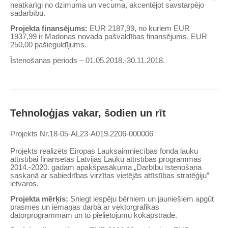
neatkarīgi no dzimuma un vecuma, akcentējot savstarpējo
sadarbību.
Projekta finansējums:
EUR 2187,99, no kuriem EUR
1937,99 ir Madonas novada pašvaldības finansējums, EUR
250,00 pašieguldījums.
Īstenošanas periods – 01.05.2018.-30.11.2018.
Tehnoloģjas vakar, šodien un rīt
Projekts
Nr.
18-05-AL23-A019.2206-000006
Projekts realizēts Eiropas Lauksaimniecības fonda lauku
attīstībai finansētās Latvijas Lauku attīstības programmas
2014.-2020. gadam apakšpasākuma „Darbību īstenošana
saskaņā ar sabiedrības virzītas vietējās attīstības stratēģiju”
ietvaros.
Projekta mērķis:
Sniegt iespēju bērniem un jauniešiem apgūt
prasmes un iemaņas darbā ar vektorgrafikas
datorprogrammām un to pielietojumu kokapstrādē.