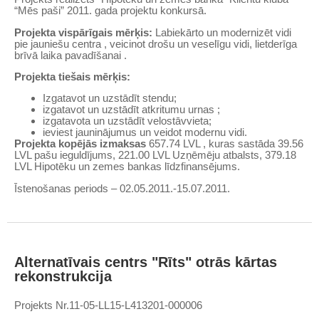
“Mēs paši” 2011. gada projektu konkursā.
Projekta vispārīgais mērķis:
Labiekārto un modernizēt vidi
pie jauniešu centra , veicinot drošu un veselīgu vidi, lietderīga
brīvā laika pavadīšanai .
Projekta tiešais mērķis:
Izgatavot un uzstādīt stendu;
izgatavot un uzstādīt atkritumu urnas ;
izgatavota un uzstādīt velostāvvieta;
ieviest jauninājumus un veidot modernu vidi.
Projekta kopējās izmaksas
657.74 LVL , kuras sastāda 39.56
LVL pašu ieguldījums, 221.00 LVL Uzņēmēju atbalsts, 379.18
LVL Hipotēku un zemes bankas līdzfinansējums.
Īstenošanas periods – 02.05.2011.-15.07.2011.
Alternatīvais centrs "Rīts" otrās kārtas
rekonstrukcija
Projekts Nr.11-05-LL15-L413201-000006