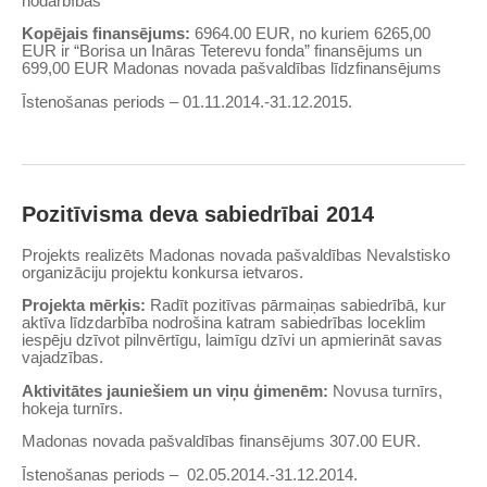
nodarbības
Kopējais finansējums:
6964.00 EUR, no kuriem 6265,00
EUR ir “Borisa un Ināras Teterevu fonda” finansējums un
699,00 EUR Madonas novada pašvaldības līdzfinansējums
Īstenošanas periods – 01.11.2014.-31.12.2015.
Pozitīvisma deva sabiedrībai 2014
Projekts realizēts Madonas novada pašvaldības Nevalstisko
organizāciju projektu konkursa ietvaros.
Projekta mērķis:
Radīt pozitīvas pārmaiņas sabiedrībā, kur
aktīva līdzdarbība nodrošina katram sabiedrības loceklim
iespēju dzīvot pilnvērtīgu, laimīgu dzīvi un apmierināt savas
vajadzības.
Aktivitātes jauniešiem un viņu ģimenēm:
Novusa turnīrs,
hokeja turnīrs.
Madonas novada pašvaldības finansējums 307.00 EUR.
Īstenošanas periods – 02.05.2014.-31.12.2014.