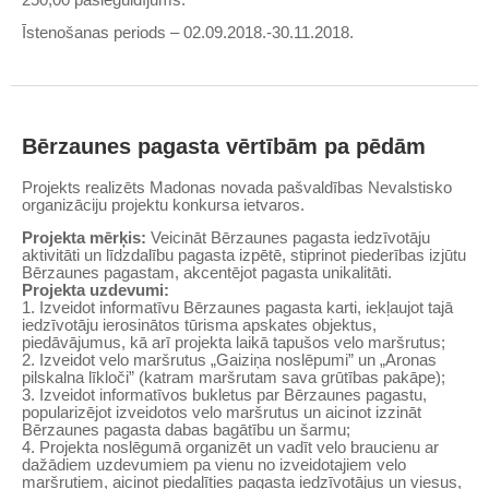
Īstenošanas periods – 02.09.2018.-30.11.2018.
Bērzaunes pagasta vērtībām pa pēdām
Projekts realizēts Madonas novada pašvaldības Nevalstisko
organizāciju projektu konkursa ietvaros.
Projekta mērķis:
Veicināt Bērzaunes pagasta iedzīvotāju
aktivitāti un līdzdalību pagasta izpētē, stiprinot piederības izjūtu
Bērzaunes pagastam, akcentējot pagasta unikalitāti.
Projekta uzdevumi:
1. Izveidot informatīvu Bērzaunes pagasta karti, iekļaujot tajā
iedzīvotāju ierosinātos tūrisma apskates objektus,
piedāvājumus, kā arī projekta laikā tapušos velo maršrutus;
2. Izveidot velo maršrutus „Gaiziņa noslēpumi” un „Aronas
pilskalna līkloči” (katram maršrutam sava grūtības pakāpe);
3. Izveidot informatīvos bukletus par Bērzaunes pagastu,
popularizējot izveidotos velo maršrutus un aicinot izzināt
Bērzaunes pagasta dabas bagātību un šarmu;
4. Projekta noslēgumā organizēt un vadīt velo braucienu ar
dažādiem uzdevumiem pa vienu no izveidotajiem velo
maršrutiem, aicinot piedalīties pagasta iedzīvotājus un viesus,