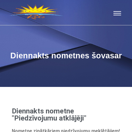
Diennakts nometnes šovasar
Diennakts nometne
"Piedzīvojumu atklājēji"
Nometne zinātkāriem piedzīvojumu meklētājiem!