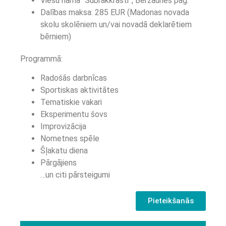
Viesu namā “Šubrakkrasti”, Bērzaunes pag.
Dalības maksa: 285 EUR (Madonas novada
skolu skolēniem un/vai novadā deklarētiem
bērniem)
Programmā:
Radošās darbnīcas
Sportiskas aktivitātes
Tematiskie vakari
Eksperimentu šovs
Improvizācija
Nometnes spēle
Šļakatu diena
Pārgājiens
…un citi pārsteigumi
Pieteikšanās