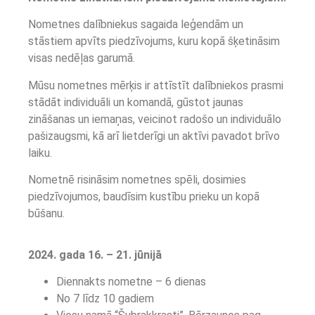
Nometnes dalībniekus sagaida leģendām un
stāstiem apvīts piedzīvojums, kuru kopā šķetināsim
visas nedēļas garumā.
Mūsu nometnes mērķis ir attīstīt dalībniekos prasmi
stādāt individuāli un komandā, gūstot jaunas
zināšanas un iemaņas, veicinot radošo un individuālo
pašizaugsmi, kā arī lietderīgi un aktīvi pavadot brīvo
laiku.
Nometnē risināsim nometnes spēli, dosimies
piedzīvojumos, baudīsim kustību prieku un kopā
būšanu.
2024. gada 16. – 21. jūnijā
Diennakts nometne – 6 dienas
No 7 līdz 10 gadiem