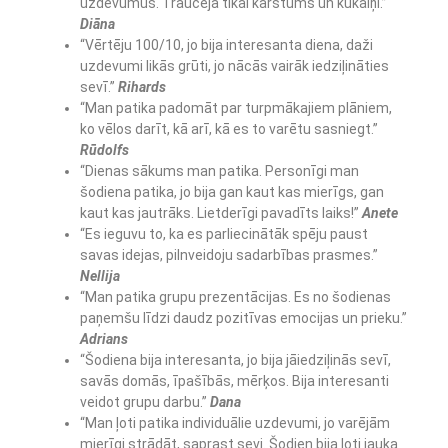
uzdevumus. Traucēja tikai karstums un kukaiņi.”
Diāna
“Vērtēju 100/10, jo bija interesanta diena, daži
uzdevumi likās grūti, jo nācās vairāk iedziļināties
sevī.”
Rihards
“Man patika padomāt par turpmākajiem plāniem,
ko vēlos darīt, kā arī, kā es to varētu sasniegt.”
Rūdolfs
“Dienas sākums man patika. Personīgi man
šodiena patika, jo bija gan kaut kas mierīgs, gan
kaut kas jautrāks. Lietderīgi pavadīts laiks!”
Anete
“Es ieguvu to, ka es parliecinātāk spēju paust
savas idejas, pilnveidoju sadarbības prasmes.”
Nellija
“Man patika grupu prezentācijas. Es no šodienas
paņemšu līdzi daudz pozitīvas emocijas un prieku.”
Adrians
“Šodiena bija interesanta, jo bija jāiedziļinās sevī,
savās domās, īpašībās, mērķos. Bija interesanti
veidot grupu darbu.”
Dana
“Man ļoti patika individuālie uzdevumi, jo varējām
mierīgi strādāt, saprast sevi. Šodien bija ļoti jauka