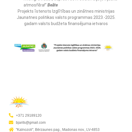
atmosfēra!”
Beāte
Projekts īstenots Izglītības un zinātnes ministrijas
Jaunatnes politikas valsts programmas 2023.-2025.
gadam valsts budžeta finansējuma ietvaros
+371 29189120
bjarits@gmail.com
"Kalnozoli", Bērzaunes pag., Madonas nov., LV-4853