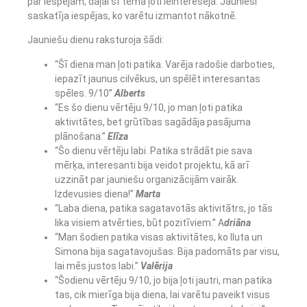
par iespējām, daļai šī tēma ļoti ieinteresēja. Jaunieši
saskatīja iespējas, ko varētu izmantot nākotnē.
Jauniešu dienu raksturoja šādi:
“Šī diena man ļoti patika. Varēja radošie darboties,
iepazīt jaunus cilvēkus, un spēlēt interesantas
spēles. 9/10”
Alberts
“Es šo dienu vērtēju 9/10, jo man ļoti patika
aktivitātes, bet grūtības sagādāja pasājuma
plānošana.”
Elīza
“Šo dienu vērtēju labi. Patika strādāt pie sava
mērķa, interesanti bija veidot projektu, kā arī
uzzināt par jauniešu organizācijām vairāk.
Izdevusies diena!”
Marta
“Laba diena, patika sagatavotās aktivitātrs, jo tās
lika visiem atvērties, būt pozitīviem.” A
driāna
“Man šodien patika visas aktivitātes, ko Iluta un
Simona bija sagatavojušas. Bija padomāts par visu,
lai mēs justos labi.”
Valērija
“Šodienu vērtēju 9/10, jo bija ļoti jautri, man patika
tas, cik mierīga bija diena, lai varētu paveikt visus