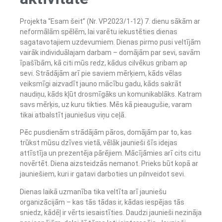
Projekta “Esam šeit” (Nr. VP2023/1-12) 7. dienu sākām ar
neformālām spēlēm, lai varētu iekustēties dienas
sagatavotajiem uzdevumiem. Dienas pirmo pusi veltījām
vairāk individuālajam darbam – domājām par sevi, savām
īpašībām, kā citi mūs redz, kādus cilvēkus gribam ap
sevi. Strādājām arī pie saviem mērķiem, kāds vēlas
veiksmīgi aizvadīt jauno mācību gadu, kāds sakrāt
naudiņu, kāds kļūt drosmīgāks un komunikablāks. Katram
savs mērķis, uz kuru tikties. Mēs kā pieaugušie, varam
tikai atbalstīt jauniešus viņu ceļā.
Pēc pusdienām strādājām pāros, domājām par to, kas
trūkst mūsu dzīves vietā, vēlāk jaunieši šīs idejas
attīstīja un prezentēja pārējiem. Mācījāmies arī cits citu
novērtēt. Diena aizsteidzās nemanot. Prieks būt kopā ar
jauniešiem, kuri ir gatavi darboties un pilnveidot sevi.
Dienas laikā uzmanība tika veltīta arī jauniešu
organizācijām – kas tās tādas ir, kādas iespējas tās
sniedz, kādēļ ir vērts iesaistīties. Daudzi jaunieši nezināja